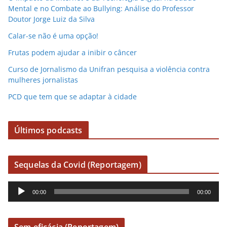
Mental e no Combate ao Bullying: Análise do Professor
Doutor Jorge Luiz da Silva
Calar-se não é uma opção!
Frutas podem ajudar a inibir o câncer
Curso de Jornalismo da Unifran pesquisa a violência contra
mulheres jornalistas
PCD que tem que se adaptar à cidade
Últimos podcasts
Sequelas da Covid (Reportagem)
R
00:00
00:00
e
p
r