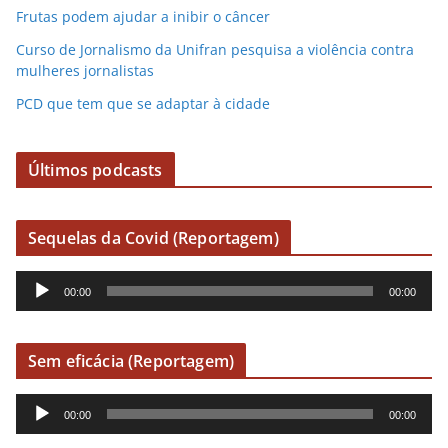
Frutas podem ajudar a inibir o câncer
Curso de Jornalismo da Unifran pesquisa a violência contra
mulheres jornalistas
PCD que tem que se adaptar à cidade
Últimos podcasts
Sequelas da Covid (Reportagem)
R
00:00
00:00
e
p
r
Sem eficácia (Reportagem)
o
R
d
00:00
00:00
e
u