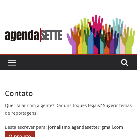
Skip
to
content
Contato
Quer falar com a gente? Dar uns toques legais? Sugerir temas
de reportagens?
Basta escrever para:
jornalismo.agendasette@gmail.com
O projeto