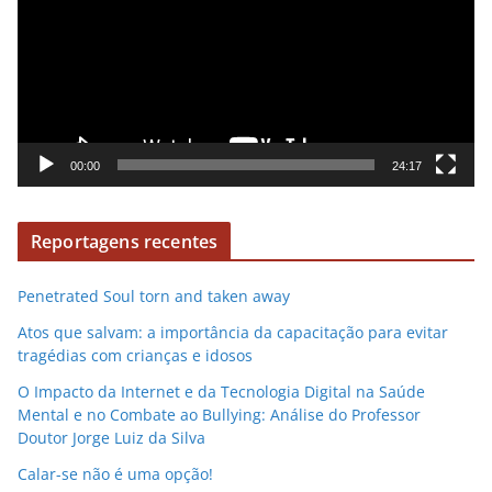
e
r
o
o
d
u
t
o
00:00
24:17
r
d
Reportagens recentes
e
v
Penetrated Soul torn and taken away
í
d
Atos que salvam: a importância da capacitação para evitar
e
tragédias com crianças e idosos
o
O Impacto da Internet e da Tecnologia Digital na Saúde
Mental e no Combate ao Bullying: Análise do Professor
Doutor Jorge Luiz da Silva
Calar-se não é uma opção!