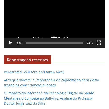
d
p
e
r
o
o
d
u
t
o
00:00
24:17
r
d
Reportagens recentes
e
v
Penetrated Soul torn and taken away
í
d
Atos que salvam: a importância da capacitação para evitar
e
tragédias com crianças e idosos
o
O Impacto da Internet e da Tecnologia Digital na Saúde
Mental e no Combate ao Bullying: Análise do Professor
Doutor Jorge Luiz da Silva