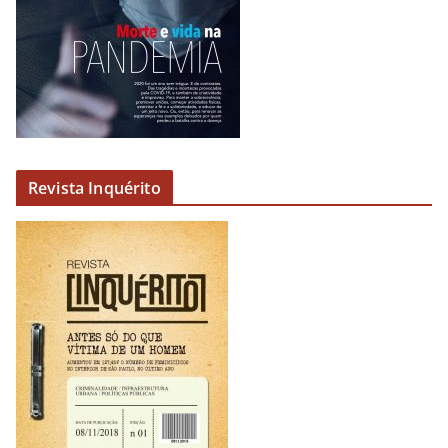
d
i
o
Revista Inquérito