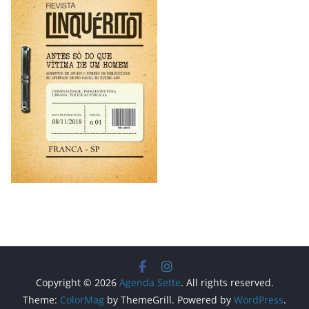
Copyright © 2026
Agenda Sette
. All rights reserved.
Theme:
ColorMag
by ThemeGrill. Powered by
WordPress
.