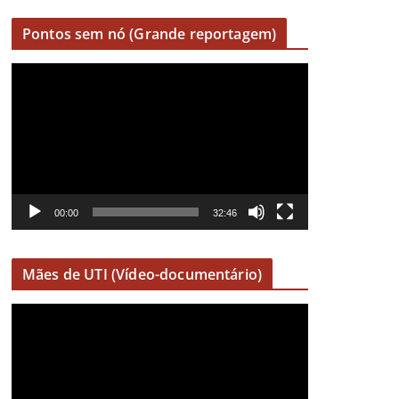
Pontos sem nó (Grande reportagem)
R
e
p
r
o
d
u
00:00
32:46
t
o
Mães de UTI (Vídeo-documentário)
r
d
R
e
e
v
p
í
r
d