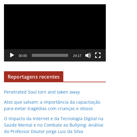
d
R
e
e
v
p
í
r
d
o
e
d
o
u
00:00
24:17
t
o
Reportagens recentes
r
d
e
Penetrated Soul torn and taken away
v
Atos que salvam: a importância da capacitação
í
para evitar tragédias com crianças e idosos
d
O Impacto da Internet e da Tecnologia Digital na
e
Saúde Mental e no Combate ao Bullying: Análise
o
do Professor Doutor Jorge Luiz da Silva