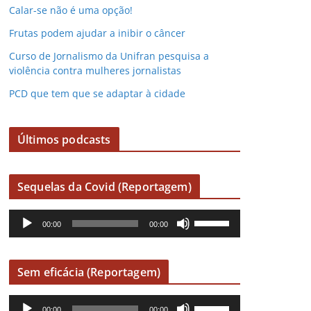
Calar-se não é uma opção!
Frutas podem ajudar a inibir o câncer
Curso de Jornalismo da Unifran pesquisa a
violência contra mulheres jornalistas
PCD que tem que se adaptar à cidade
Últimos podcasts
Sequelas da Covid (Reportagem)
R
U
00:00
00:00
e
s
p
e
r
a
Sem eficácia (Reportagem)
o
s
R
U
d
s
00:00
00:00