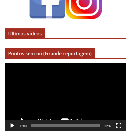
Últimos vídeos
Pontos sem nó (Grande reportagem)
R
e
p
r
o
d
u
t
o
00:00
32:46