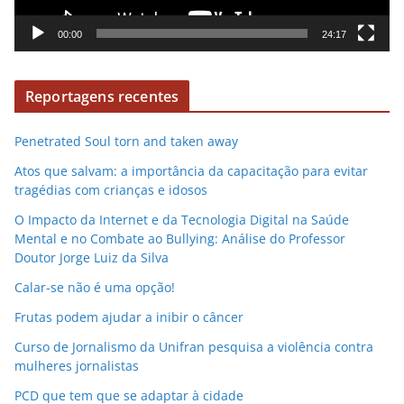
t
o
00:00
24:17
r
d
Reportagens recentes
e
v
Penetrated Soul torn and taken away
í
d
Atos que salvam: a importância da capacitação para evitar
e
tragédias com crianças e idosos
o
O Impacto da Internet e da Tecnologia Digital na Saúde
Mental e no Combate ao Bullying: Análise do Professor
Doutor Jorge Luiz da Silva
Calar-se não é uma opção!
Frutas podem ajudar a inibir o câncer
Curso de Jornalismo da Unifran pesquisa a violência contra
mulheres jornalistas
PCD que tem que se adaptar à cidade