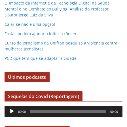
o
O Impacto da Internet e da Tecnologia Digital na Saúde
Mental e no Combate ao Bullying: Análise do Professor
Doutor Jorge Luiz da Silva
Calar-se não é uma opção!
Frutas podem ajudar a inibir o câncer
Curso de Jornalismo da Unifran pesquisa a violência contra
mulheres jornalistas
PCD que tem que se adaptar à cidade
Últimos podcasts
Sequelas da Covid (Reportagem)
R
00:00
00:00
e
p