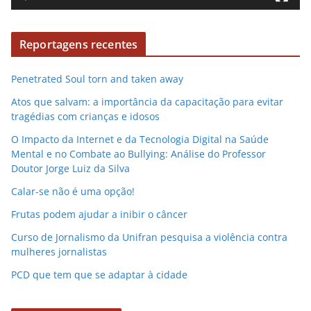
r
d
Reportagens recentes
e
v
Penetrated Soul torn and taken away
í
d
Atos que salvam: a importância da capacitação para evitar
e
tragédias com crianças e idosos
o
O Impacto da Internet e da Tecnologia Digital na Saúde
Mental e no Combate ao Bullying: Análise do Professor
Doutor Jorge Luiz da Silva
Calar-se não é uma opção!
Frutas podem ajudar a inibir o câncer
Curso de Jornalismo da Unifran pesquisa a violência contra
mulheres jornalistas
PCD que tem que se adaptar à cidade