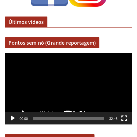
Últimos vídeos
Pontos sem nó (Grande reportagem)
R
e
p
r
o
d
u
t
o
00:00
32:46
r
d