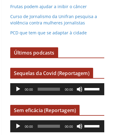
Frutas podem ajudar a inibir o câncer
Curso de Jornalismo da Unifran pesquisa a
violência contra mulheres jornalistas
PCD que tem que se adaptar à cidade
Últimos podcasts
Sequelas da Covid (Reportagem)
R
U
00:00
00:00
e
s
p
e
r
a
Sem eficácia (Reportagem)
o
s
R
U
d
s
00:00
00:00
e
s
u
e