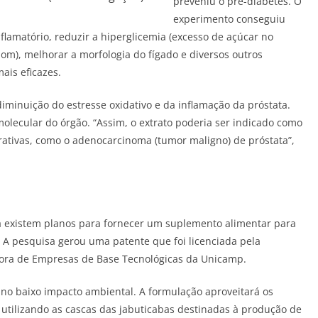
preveniu o pré-diabetes. O
experimento conseguiu
flamatório, reduzir a hiperglicemia (excesso de açúcar no
bom), melhorar a morfologia do fígado e diversos outros
ais eficazes.
inuição do estresse oxidativo e da inflamação da próstata.
molecular do órgão. “Assim, o extrato poderia ser indicado como
rativas, como o adenocarcinoma (tumor maligno) de próstata”,
já existem planos para fornecer um suplemento alimentar para
 A pesquisa gerou uma patente que foi licenciada pela
dora de Empresas de Base Tecnológicas da Unicamp.
o baixo impacto ambiental. A formulação aproveitará os
, utilizando as cascas das jabuticabas destinadas à produção de