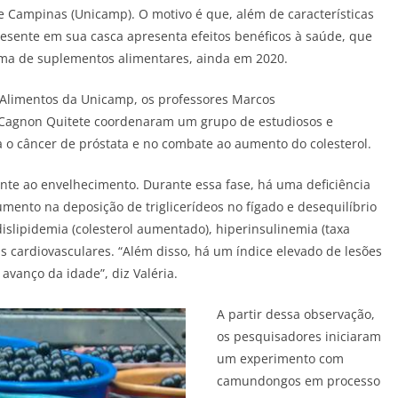
de Campinas (Unicamp). O motivo é que, além de características
presente em sua casca apresenta efeitos benéficos à saúde, que
ma de suplementos alimentares, ainda em 2020.
Alimentos da Unicamp, os professores Marcos
s Cagnon Quitete coordenaram um grupo de estudiosos e
a o câncer de próstata e no combate ao aumento do colesterol.
nte ao envelhecimento. Durante essa fase, há uma deficiência
umento na deposição de triglicerídeos no fígado e desequilíbrio
lipidemia (colesterol aumentado), hiperinsulinemia (taxa
s cardiovasculares. “Além disso, há um índice elevado de lesões
avanço da idade”, diz Valéria.
A partir dessa observação,
os pesquisadores iniciaram
um experimento com
camundongos em processo