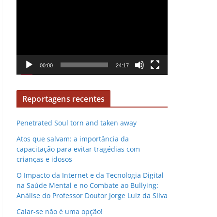
e
e
v
p
í
r
d
o
e
d
o
00:00
24:17
u
t
o
Reportagens recentes
r
d
Penetrated Soul torn and taken away
e
Atos que salvam: a importância da
v
capacitação para evitar tragédias com
í
crianças e idosos
d
O Impacto da Internet e da Tecnologia Digital
e
na Saúde Mental e no Combate ao Bullying:
o
Análise do Professor Doutor Jorge Luiz da Silva
Calar-se não é uma opção!