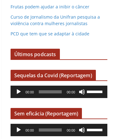
Frutas podem ajudar a inibir o câncer
Curso de Jornalismo da Unifran pesquisa a
violência contra mulheres jornalistas
PCD que tem que se adaptar à cidade
Últimos podcasts
Sequelas da Covid (Reportagem)
R
U
00:00
00:00
e
s
p
e
r
a
Sem eficácia (Reportagem)
o
s
R
U
d
s
00:00
00:00
e
s
u
e