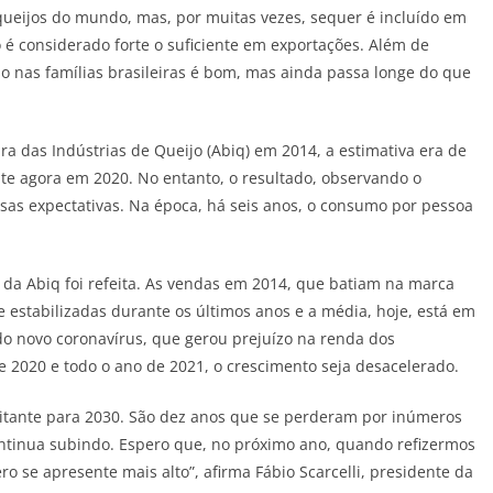
queijos do mundo, mas, por muitas vezes, sequer é incluído em
 é considerado forte o suficiente em exportações. Além de
 nas famílias brasileiras é bom, mas ainda passa longe do que
ra das Indústrias de Queijo (Abiq) em 2014, a estimativa era de
te agora em 2020. No entanto, o resultado, observando o
essas expectativas. Na época, há seis anos, o consumo por pessoa
 da Abiq foi refeita. As vendas em 2014, que batiam na marca
e estabilizadas durante os últimos anos e a média, hoje, está em
 do novo coronavírus, que gerou prejuízo na renda dos
 de 2020 e todo o ano de 2021, o crescimento seja desacelerado.
bitante para 2030. São dez anos que se perderam por inúmeros
ntinua subindo. Espero que, no próximo ano, quando refizermos
 se apresente mais alto”, afirma Fábio Scarcelli, presidente da