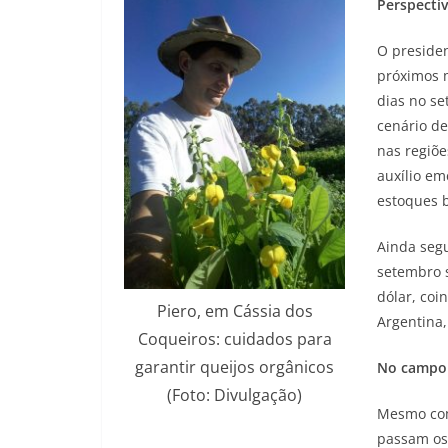
Perspectiv
O presiden
próximos m
dias no set
cenário de
nas regiõ
auxílio em
estoques b
Ainda segu
setembro s
dólar, co
Piero, em Cássia dos
Argentina,
Coqueiros: cuidados para
garantir queijos orgânicos
No campo
(Foto: Divulgação)
Mesmo com 
passam os 