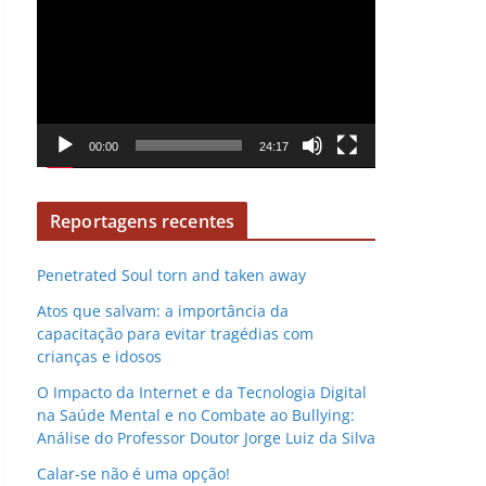
e
e
v
p
í
r
d
o
e
d
o
00:00
24:17
u
t
o
Reportagens recentes
r
d
Penetrated Soul torn and taken away
e
Atos que salvam: a importância da
v
capacitação para evitar tragédias com
í
crianças e idosos
d
O Impacto da Internet e da Tecnologia Digital
e
na Saúde Mental e no Combate ao Bullying:
o
Análise do Professor Doutor Jorge Luiz da Silva
Calar-se não é uma opção!