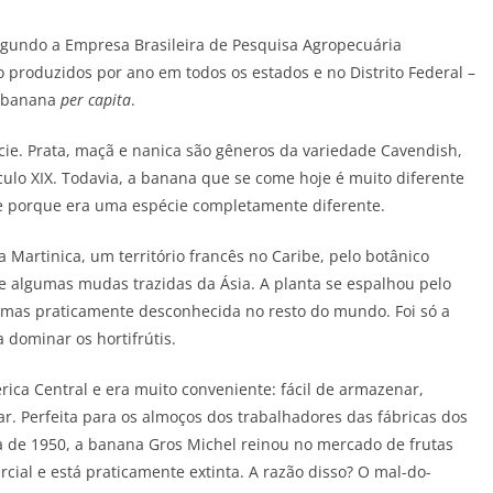
egundo a Empresa Brasileira de Pesquisa Agropecuária
o produzidos por ano em todos os estados e no Distrito Federal –
e banana
per capita
.
e. Prata, maçã e nanica são gêneros da variedade Cavendish,
éculo XIX. Todavia, a banana que se come hoje é muito diferente
e porque era uma espécie completamente diferente.
 Martinica, um território francês no Caribe, pelo botânico
de algumas mudas trazidas da Ásia. A planta se espalhou pelo
, mas praticamente desconhecida no resto do mundo. Foi só a
 dominar os hortifrútis.
ica Central e era muito conveniente: fácil de armazenar,
. Perfeita para os almoços dos trabalhadores das fábricas dos
a de 1950, a banana Gros Michel reinou no mercado de frutas
cial e está praticamente extinta. A razão disso? O mal-do-