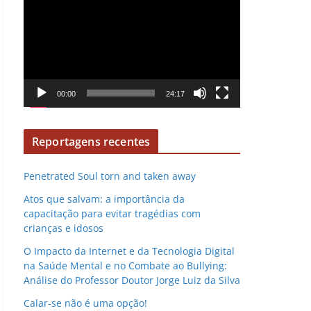
e
e
v
p
í
r
d
o
e
d
o
00:00
24:17
u
t
o
Reportagens recentes
r
d
Penetrated Soul torn and taken away
e
Atos que salvam: a importância da
v
capacitação para evitar tragédias com
í
crianças e idosos
d
O Impacto da Internet e da Tecnologia Digital
e
na Saúde Mental e no Combate ao Bullying:
o
Análise do Professor Doutor Jorge Luiz da Silva
Calar-se não é uma opção!