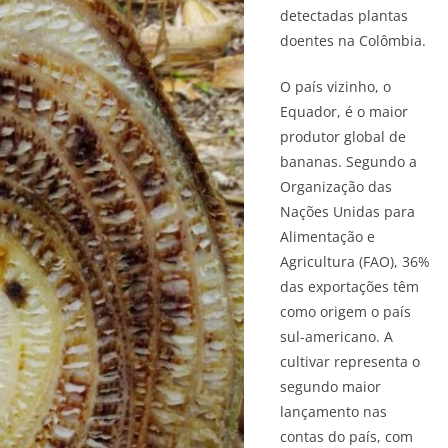
detectadas plantas
doentes na Colômbia.
O país vizinho, o
Equador, é o maior
produtor global de
bananas. Segundo a
Organização das
Nações Unidas para
Alimentação e
Agricultura (FAO), 36%
das exportações têm
como origem o país
sul-americano. A
cultivar representa o
segundo maior
lançamento nas
contas do país, com