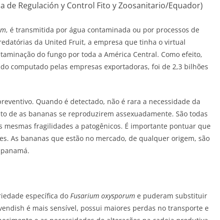
a de Regulación y Control Fito y Zoosanitario/Equador)
um
, é transmitida por água contaminada ou por processos de
datórias da United Fruit, a empresa que tinha o virtual
taminação do fungo por toda a América Central. Como efeito,
ndo computado pelas empresas exportadoras, foi de 2,3 bilhões
eventivo. Quando é detectado, não é rara a necessidade da
 fato de as bananas se reproduzirem assexuadamente. São todas
s mesmas fragilidades a patogênicos. É importante pontuar que
res. As bananas que estão no mercado, de qualquer origem, são
o-panamá.
riedade específica do
Fusarium oxysporum
e puderam substituir
vendish é mais sensível, possui maiores perdas no transporte e