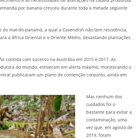
ecimento e as necessidades de alterações na cadeia produtiva,
 demanda por banana cresceu durante toda a metade seguinte
e do mal-do-panamá, a qual a Cavendish não tem resistência,
ara a África Oriental e o Oriente Médio, devastando plantações
 foi contida com sucesso na Austrália em 2015 e 2017. As
produtora do mundo, estiveram em alerta máximo, monitorando o
entral publicaram um plano de contenção conjunto, ainda em
Mas nenhum dos
cuidados foi o
bastante para evitar a
contaminação, uma
vez que, em agosto de
2019, foram