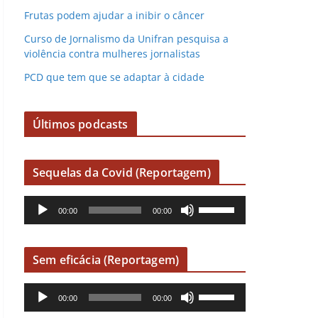
Frutas podem ajudar a inibir o câncer
Curso de Jornalismo da Unifran pesquisa a
violência contra mulheres jornalistas
PCD que tem que se adaptar à cidade
Últimos podcasts
Sequelas da Covid (Reportagem)
R
U
00:00
00:00
e
s
p
e
r
a
Sem eficácia (Reportagem)
o
s
R
U
d
s
00:00
00:00
e
s
u
e