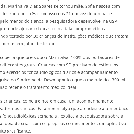
a, Marinalva Dias Soares se tornou mãe. Sofia nasceu com
acterizada por três cromossomos 21 em vez de um par e
 pelo menos dois anos, a pesquisadora desenvolve, na USP-
al pretende ajudar crianças com a fala comprometida a
ndo testado por 30 crianças de instituições médicas que tratam
ialmente, em julho deste ano.
escoberta que preocupou Marinalva: 100% dos portadores de
diferentes graus. Crianças com SD precisam de estímulos
omo exercícios fonoaudiológicos diários e acompanhamento
esquisa da Síndrome de Down apontou que a metade dos 300 mil
 não recebe o tratamento médico ideal.
a as crianças, como treinos em casa. Um acompanhamento
ados nas clínicas. E, também, algo que atendesse a um público
s fonoaudiológicas semanais”, explica a pesquisadora sobre a
a ideia de criar, com os próprios conhecimentos, um aplicativo
to gratificante.