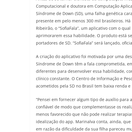
Computacional e doutora em Computação Aplicad
Síndrome de Down (SD), uma falha genética car
presente em pelo menos 300 mil brasileiros. Há
Ribeirão, o “SofiaFala”, um aplicativo com o qu
aprimorarem essa habilidade. O produto está se
portadores de SD. “SofiaFala” será lançado, ofic
A criação do aplicativo foi motivada por uma d
Síndrome de Down têm a fala comprometida, em 
diferentes para desenvolver essa habilidade, c
clínico constante. O Centro de Informação e P
acometidos pela SD no Brasil tem baixa renda e
“Pensei em fornecer algum tipo de auxílio par
confiável de modo que complementasse os realiz
menos favorecido que não pode realizar terapia
idealização do app. Marinalva conta, ainda, que 
em razão da dificuldade da sua filha pareceu mui