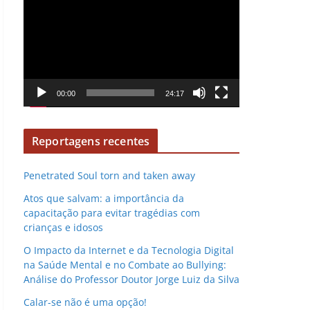
e
e
v
p
í
r
d
o
e
d
o
00:00
24:17
u
t
o
Reportagens recentes
r
d
Penetrated Soul torn and taken away
e
Atos que salvam: a importância da
v
capacitação para evitar tragédias com
í
crianças e idosos
d
O Impacto da Internet e da Tecnologia Digital
e
na Saúde Mental e no Combate ao Bullying:
o
Análise do Professor Doutor Jorge Luiz da Silva
Calar-se não é uma opção!