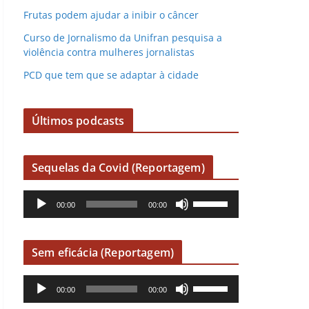
Frutas podem ajudar a inibir o câncer
Curso de Jornalismo da Unifran pesquisa a
violência contra mulheres jornalistas
PCD que tem que se adaptar à cidade
Últimos podcasts
Sequelas da Covid (Reportagem)
R
U
00:00
00:00
e
s
p
e
r
a
Sem eficácia (Reportagem)
o
s
R
U
d
s
00:00
00:00
e
s
u
e