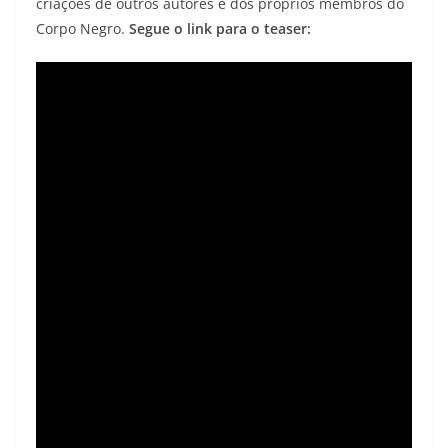
criações de outros autores e dos próprios membros do
Corpo Negro.
Segue o link para o teaser: