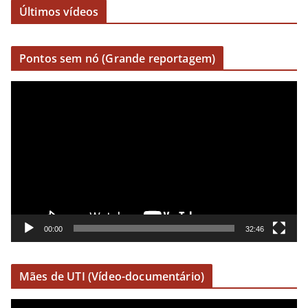
Últimos vídeos
Pontos sem nó (Grande reportagem)
R
e
p
r
o
d
u
t
o
00:00
32:46
r
d
Mães de UTI (Vídeo-documentário)
e
v
R