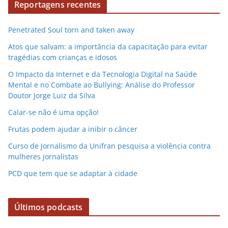
Reportagens recentes
e
v
Penetrated Soul torn and taken away
í
d
Atos que salvam: a importância da capacitação para evitar
e
tragédias com crianças e idosos
o
O Impacto da Internet e da Tecnologia Digital na Saúde
Mental e no Combate ao Bullying: Análise do Professor
Doutor Jorge Luiz da Silva
Calar-se não é uma opção!
Frutas podem ajudar a inibir o câncer
Curso de Jornalismo da Unifran pesquisa a violência contra
mulheres jornalistas
PCD que tem que se adaptar à cidade
Últimos podcasts