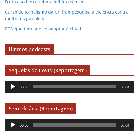
Frutas podem ajudar a inibir o câncer
Curso de Jornalismo da Unifran pesquisa a violência contra
mulheres jornalistas
PCD que tem que se adaptar à cidade
Últimos podcasts
Sequelas da Covid (Reportagem)
R
00:00
00:00
e
p
r
Sem eficácia (Reportagem)
o
R
d
00:00
00:00
e
u
p
t