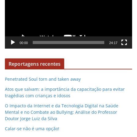
r
o
o
d
u
t
o
00:00
24:17
r
d
Reportagens recentes
e
v
Penetrated Soul torn and taken away
í
d
Atos que salvam: a importância da capacitação para evitar
e
tragédias com crianças e idosos
o
O Impacto da Internet e da Tecnologia Digital na Saúde
Mental e no Combate ao Bullying: Análise do Professor
Doutor Jorge Luiz da Silva
Calar-se não é uma opção!