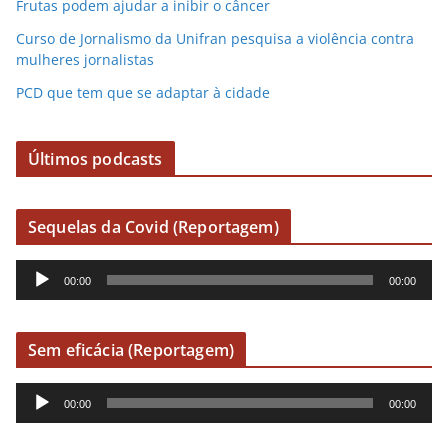
Frutas podem ajudar a inibir o câncer
Curso de Jornalismo da Unifran pesquisa a violência contra
mulheres jornalistas
PCD que tem que se adaptar à cidade
Últimos podcasts
Sequelas da Covid (Reportagem)
R
00:00
00:00
e
p
r
Sem eficácia (Reportagem)
o
R
d
00:00
00:00
e
u
p
t