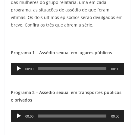
das mulheres do grupo relataria, uma em cada
programa, as situações de assédio de que foram
vítimas. Os dois últimos episódios serão divulgados em
breve. Confira os três que abrem a série.
Programa 1 – Assédio sexual em lugares públicos
Reprodutor
00:00
00:00
de
áudio
Programa 2 – Assédio sexual em transportes públicos
e privados
Reprodutor
00:00
00:00
de
áudio