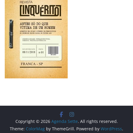
Copyright © 2026
Agenda Sette
. All rights reserved.
Theme:
ColorMag
by ThemeGrill. Powered by
WordPress
.