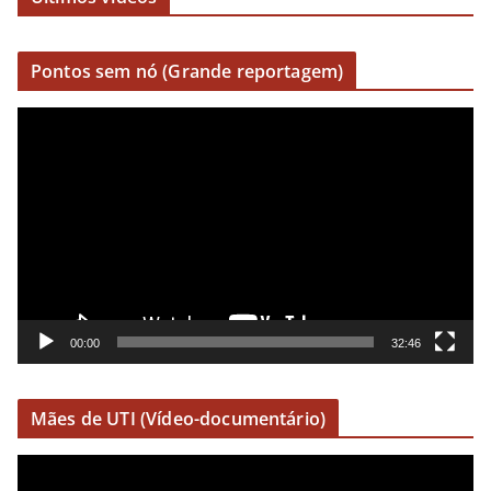
Pontos sem nó (Grande reportagem)
R
e
p
r
o
d
u
t
o
00:00
32:46
r
d
Mães de UTI (Vídeo-documentário)
e
v
R
í