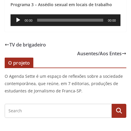
Programa 3 – Assédio sexual em locais de trabalho
Reprodutor
00:00
00:00
de
áudio
TV de brigadeiro
Ausentes/Aos Entes
O projeto
O Agenda Sette é um espaço de reflexões sobre a sociedade
contemporânea, que reúne, em 7 editorias, produções de
estudantes de Jornalismo de Franca-SP.