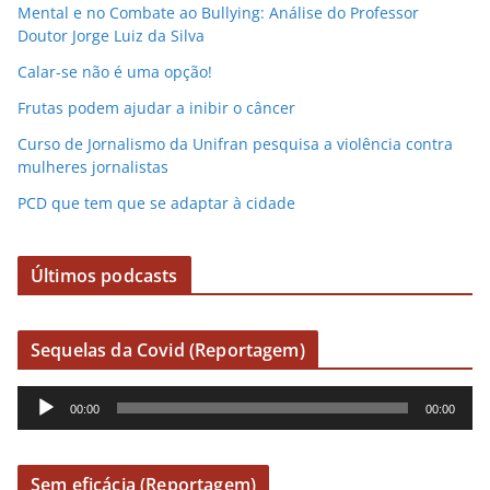
Mental e no Combate ao Bullying: Análise do Professor
Doutor Jorge Luiz da Silva
Calar-se não é uma opção!
Frutas podem ajudar a inibir o câncer
Curso de Jornalismo da Unifran pesquisa a violência contra
mulheres jornalistas
PCD que tem que se adaptar à cidade
Últimos podcasts
Sequelas da Covid (Reportagem)
R
00:00
00:00
e
p
r
Sem eficácia (Reportagem)