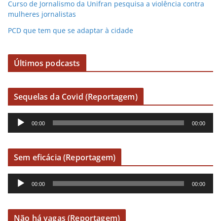
Curso de Jornalismo da Unifran pesquisa a violência contra
mulheres jornalistas
PCD que tem que se adaptar à cidade
Últimos podcasts
Sequelas da Covid (Reportagem)
R
00:00
00:00
e
p
r
Sem eficácia (Reportagem)
o
R
d
00:00
00:00
e
u
p
t
r
o
Não há vagas (Reportagem)