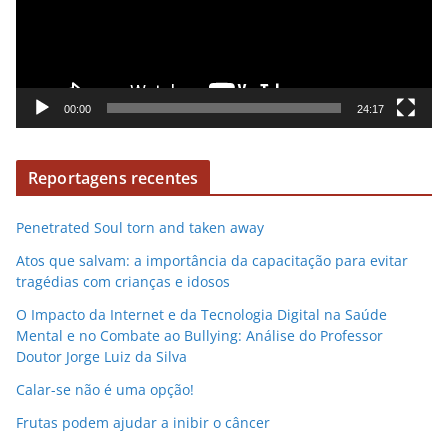
o
d
u
t
o
00:00
24:17
r
d
Reportagens recentes
e
v
Penetrated Soul torn and taken away
í
d
Atos que salvam: a importância da capacitação para evitar
e
tragédias com crianças e idosos
o
O Impacto da Internet e da Tecnologia Digital na Saúde
Mental e no Combate ao Bullying: Análise do Professor
Doutor Jorge Luiz da Silva
Calar-se não é uma opção!
Frutas podem ajudar a inibir o câncer