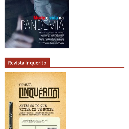
u
d
i
o
Revista Inquérito