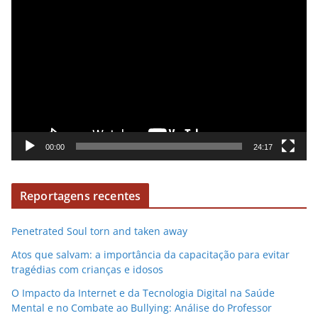
R
í
e
d
p
e
r
o
o
d
u
t
o
00:00
24:17
r
d
Reportagens recentes
e
v
Penetrated Soul torn and taken away
í
d
Atos que salvam: a importância da capacitação para evitar
e
tragédias com crianças e idosos
o
O Impacto da Internet e da Tecnologia Digital na Saúde
Mental e no Combate ao Bullying: Análise do Professor