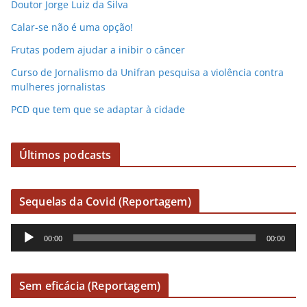
Doutor Jorge Luiz da Silva
Calar-se não é uma opção!
Frutas podem ajudar a inibir o câncer
Curso de Jornalismo da Unifran pesquisa a violência contra
mulheres jornalistas
PCD que tem que se adaptar à cidade
Últimos podcasts
Sequelas da Covid (Reportagem)
R
00:00
00:00
e
p
r
Sem eficácia (Reportagem)
o