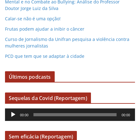
Mental e no Combate ao Bullying: Análise do Professor
Doutor Jorge Luiz da Silva
Calar-se não é uma opção!
Frutas podem ajudar a inibir o câncer
Curso de Jornalismo da Unifran pesquisa a violência contra
mulheres jornalistas
PCD que tem que se adaptar à cidade
Últimos podcasts
Sequelas da Covid (Reportagem)
R
00:00
00:00
e
p
r
Sem eficácia (Reportagem)