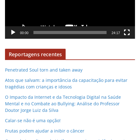
o
d
u
t
o
00:00
24:17
r
d
Reportagens recentes
e
v
Penetrated Soul torn and taken away
í
d
Atos que salvam: a importância da capacitação para evitar
e
tragédias com crianças e idosos
o
O Impacto da Internet e da Tecnologia Digital na Saúde
Mental e no Combate ao Bullying: Análise do Professor
Doutor Jorge Luiz da Silva
Calar-se não é uma opção!
Frutas podem ajudar a inibir o câncer