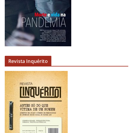
u
d
i
o
Revista Inquérito