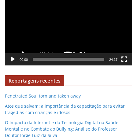
e
d
p
e
r
o
o
d
u
t
o
00:00
24:17
r
d
Reportagens recentes
e
v
Penetrated Soul torn and taken away
í
d
Atos que salvam: a importância da capacitação para evitar
e
tragédias com crianças e idosos
o
O Impacto da Internet e da Tecnologia Digital na Saúde
Mental e no Combate ao Bullying: Análise do Professor
Doutor Jorge Luiz da Silva