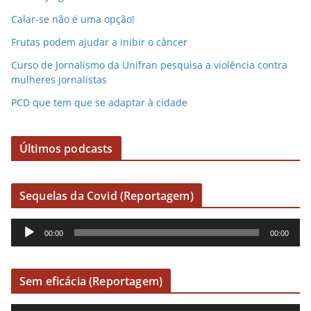
Calar-se não é uma opção!
Frutas podem ajudar a inibir o câncer
Curso de Jornalismo da Unifran pesquisa a violência contra
mulheres jornalistas
PCD que tem que se adaptar à cidade
Últimos podcasts
Sequelas da Covid (Reportagem)
R
00:00
00:00
e
p
r
Sem eficácia (Reportagem)
o