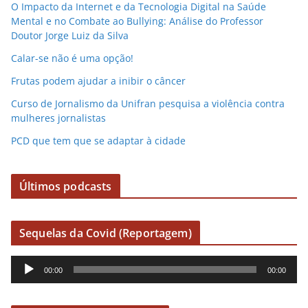
o
O Impacto da Internet e da Tecnologia Digital na Saúde
Mental e no Combate ao Bullying: Análise do Professor
Doutor Jorge Luiz da Silva
Calar-se não é uma opção!
Frutas podem ajudar a inibir o câncer
Curso de Jornalismo da Unifran pesquisa a violência contra
mulheres jornalistas
PCD que tem que se adaptar à cidade
Últimos podcasts
Sequelas da Covid (Reportagem)
R
00:00
00:00
e
p