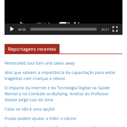
o
d
u
t
o
00:00
24:17
r
d
Reportagens recentes
e
v
Penetrated Soul torn and taken away
í
d
Atos que salvam: a importância da capacitação para evitar
e
tragédias com crianças e idosos
o
O Impacto da Internet e da Tecnologia Digital na Saúde
Mental e no Combate ao Bullying: Análise do Professor
Doutor Jorge Luiz da Silva
Calar-se não é uma opção!
Frutas podem ajudar a inibir o câncer